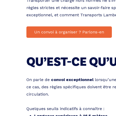
Transporter une charge hors normes ne s’impr
règles strictes et nécessite un savoir-faire 
exceptionnel, et comment Transports Lambe
Un convoi à organiser ? Parlons-en
QU’EST-CE QU’
On parle de
convoi exceptionnel
lorsqu’une
ce cas, des règles spécifiques doivent être
circulation.
Quelques seuils indicatifs à connaître :
Longueur supérieure à 16,5 mètres