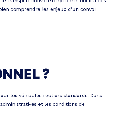
le transport convoi exceptionnel obéit à des
ur bien comprendre les enjeux d’un convoi
ONNEL ?
our les véhicules routiers standards. Dans
dministratives et les conditions de