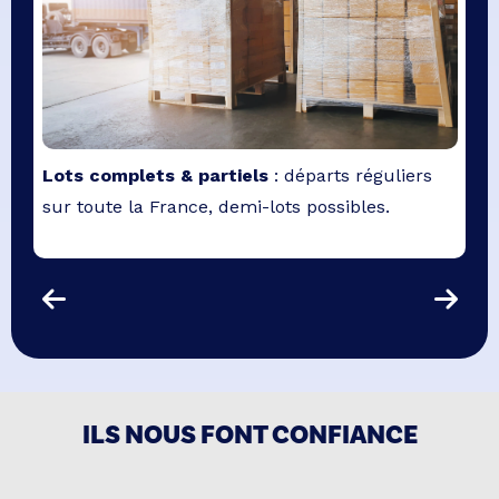
Ma
Lots complets & partiels
: départs réguliers
pr
sur toute la France, demi-lots possibles.
mat
ILS NOUS FONT CONFIANCE